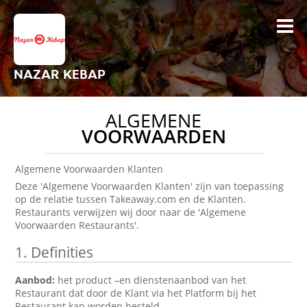
NAZAR KEBAP
ALGEMENE
VOORWAARDEN
Algemene Voorwaarden Klanten
Deze 'Algemene Voorwaarden Klanten' zijn van toepassing
op de relatie tussen Takeaway.com en de Klanten.
Restaurants verwijzen wij door naar de 'Algemene
Voorwaarden Restaurants'.
1. Definities
Aanbod:
het product –en dienstenaanbod van het
Restaurant dat door de Klant via het Platform bij het
Restaurant kan worden besteld.